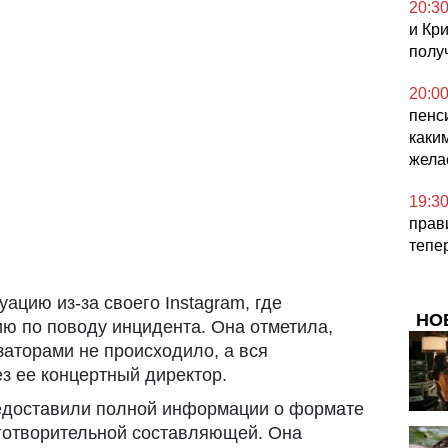
20:3
и Кр
полу
20:0
пенс
каки
жела
19:3
прав
тепе
ацию из-за своего Instagram, где
НО
ю по поводу инцидента. Она отметила,
изаторами не происходило, а вся
з ее концертный директор.
редоставили полной информации о формате
аготворительной составляющей. Она