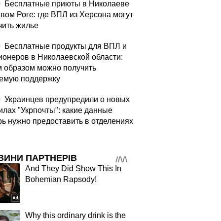
0
Бесплатные приюты в Николаеве
ивом Роге: где ВПЛ из Херсона могут
чить жилье
0
Бесплатные продукты для ВПЛ и
ионеров в Николаевской области:
м образом можно получить
емую поддержку
0
Украинцев предупредили о новых
илах "Укрпочты": какие данные
рь нужно предоставить в отделениях
ВИНИ ПАРТНЕРІВ
And They Did Show This In
Bohemian Rapsody!
Why this ordinary drink is the