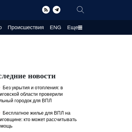
о
Происшествия
ENG
Еще
следние новости
0
Без укрытия и отопления: в
иговской области проверили
льный городок для ВПЛ
0
Бесплатное жилье для ВПЛ на
иговщине: кто может рассчитывать
омощь