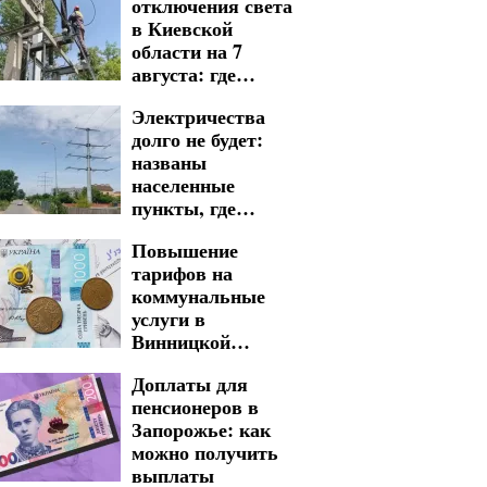
отключения света
в Киевской
области на 7
августа: где
следует быть
Электричества
готовыми к
долго не будет:
длительным
названы
неудобствам
населенные
пункты, где
вводят графики
Повышение
отключения света
тарифов на
в Кировоградской
коммунальные
области на 7
услуги в
августа
Винницкой
области: цены
Доплаты для
могут взлететь
пенсионеров в
почти в два раза
Запорожье: как
можно получить
выплаты