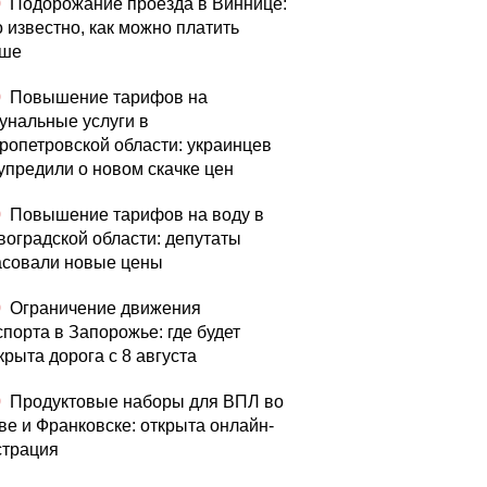
0
Подорожание проезда в Виннице:
о известно, как можно платить
ьше
0
Повышение тарифов на
унальные услуги в
ропетровской области: украинцев
упредили о новом скачке цен
0
Повышение тарифов на воду в
воградской области: депутаты
асовали новые цены
0
Ограничение движения
спорта в Запорожье: где будет
крыта дорога с 8 августа
0
Продуктовые наборы для ВПЛ во
ве и Франковске: открыта онлайн-
страция