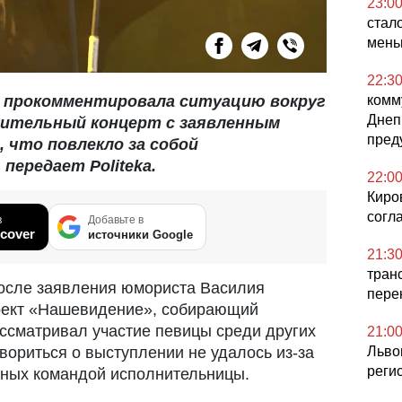
23:0
стал
мен
22:3
 прокомментировала ситуацию вокруг
комм
Днеп
рительный концерт с заявленным
пред
, что повлекло за собой
передает Politeka.
22:0
Киро
согл
в
Добавьте в
cover
источники Google
21:3
тран
после заявления юмориста Василия
пере
роект «Нашевидение», собирающий
ассматривал участие певицы среди других
21:0
овориться о выступлении не удалось из-за
Льво
реги
нных командой исполнительницы.