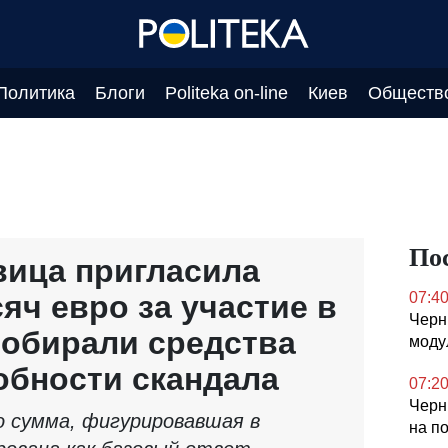
Политика
Блоги
Politeka on-line
Киев
Обществ
По
вица пригласила
яч евро за участие в
07:4
Черн
 собирали средства
моду
обности скандала
07:2
Черн
 сумма, фигурировавшая в
на п