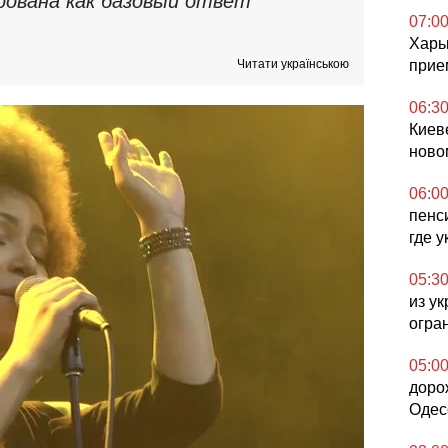
рована как базовый ответ
07:0
Харь
Читати українською
прие
06:3
Киев
ново
06:0
пенс
где 
05:3
из у
огра
05:0
доро
Одес