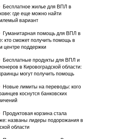
0
Бесплатное жилье для ВПЛ в
кове: где еще можно найти
млемый вариант
0
Гуманитарная помощь для ВПЛ в
е: кто сможет получить помощь в
м центре поддержки
0
Бесплатные продукты для ВПЛ и
ионеров в Кировоградской области:
украинцы могут получить помощь
0
Новые лимиты на переводы: кого
краинцев коснутся банковских
ничений
0
Продуктовая корзина стала
же: названы лидеры подорожания в
ской области