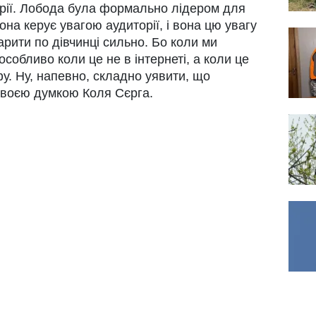
орії. Лобода була формально лідером для
 вона керує увагою аудиторії, і вона цю увагу
рити по дівчинці сильно. Бо коли ми
особливо коли це не в інтернеті, а коли це
фу. Ну, напевно, складно уявити, що
 своєю думкою Коля Сєрга.