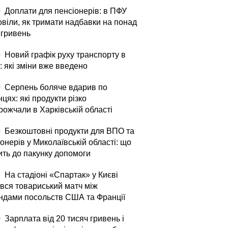
0
Доплати для пенсіонерів: в ПФУ
овіли, як тримати надбавки на понад
 гривень
0
Новий графік руху транспорту в
: які зміни вже введено
0
Серпень боляче вдарив по
цях: які продукти різко
рожчали в Харківській області
0
Безкоштовні продукти для ВПО та
онерів у Миколаївській області: що
ить до пакунку допомоги
3
На стадіоні «Спартак» у Києві
увся товариський матч між
ндами посольств США та Франції
0
Зарплата від 20 тисяч гривень і