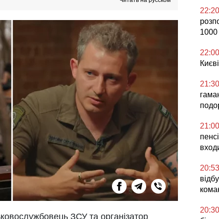
Читать на русском
22:2
розп
1000
22:0
Києві
21:3
гаман
подо
21:0
пенсі
вход
20:5
відб
кома
20:3
ьковослужбовець ЗСУ та організатор