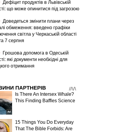
0
Дефіцит продуктів в Львівській
сті: що може опинитися під загрозою
0
Доведеться змінити плани через
алі обмеження: введено графіки
ючення світла у Черкаській області
та 7 серпня
0
Грошова допомога в Одеській
ті: які документи необхідні для
кого отримання
ВИНИ ПАРТНЕРІВ
Is There An Intersex Whale?
This Finding Baffles Science
15 Things You Do Everyday
That The Bible Forbids: Are