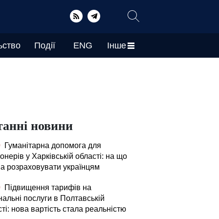
ьство
Події
ENG
Інше
танні новини
0
Гуманітарна допомога для
онерів у Харківській області: на що
а розраховувати українцям
0
Підвищення тарифів на
нальні послуги в Полтавській
ті: нова вартість стала реальністю