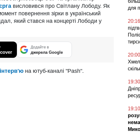
більш
єрга
висловився про Світлану Лободу. Як
для п
момент повернення зірки в український
ндал, який стався на концерті Лободи у
20:1
підт
Поліс
тирс
у
Додайте в
cover
джерела Google
20:0
Хмел
скіл
інтерв'ю
на ютуб-каналі "Pash".
19:3
Дніпр
ресу
19:1
розу
нема
Мико