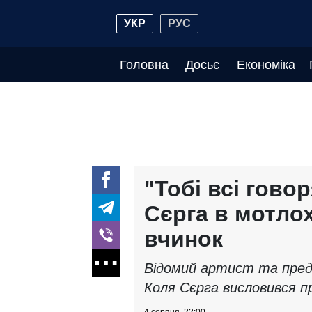
УКР
РУС
Головна
Досьє
Економіка
"Тобі всі гово
Сєрга в мотлох
вчинок
Відомий артист та пред
Коля Сєрга висловився п