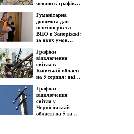
чекають графіки
відключення
Гуманітарна
світла на 6 та 7
допомога для
серпня
пенсіонерів та
ВПО в Запоріжжі:
за яких умов
нададуть
Графіки
підтримку
відключення
світла в
Київській області
на 5 серпня: які
зміни підготували
Графіки
за десятками
відключення
адрес
світла у
Чернігівській
області на 5 та 6
серпня: які
населені пункти
опинилися під