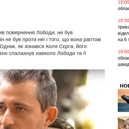
19:0
обла
18:3
трив
тив повернення Лободи, не був
відкл
ін не був проти неї і того, що вона раптом
на 6 
Однак, як зізнався Коля Сєрга, його
18:0
но спалахнув навколо Лободи та її
облас
швид
НО