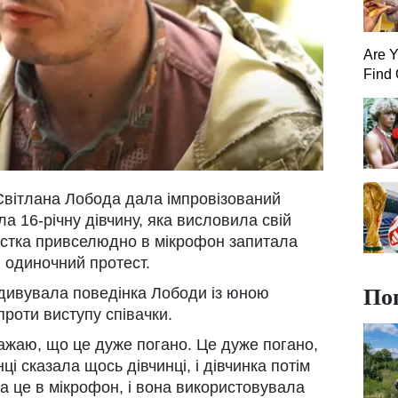
Are 
Find 
 Світлана Лобода дала імпровізований
ла 16-річну дівчину, яка висловила свій
тистка привселюдно в мікрофон запитала
й одиночний протест.
По
здивувала поведінка Лободи із юною
роти виступу співачки.
важаю, що це дуже погано. Це дуже погано,
і сказала щось дівчинці, і дівчинка потім
а це в мікрофон, і вона використовувала