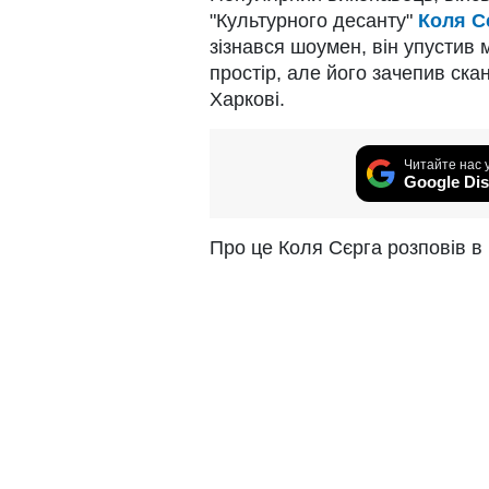
"Культурного десанту"
Коля С
зізнався шоумен, він упустив 
простір, але його зачепив ска
Харкові.
Читайте нас 
Google Dis
Про це Коля Сєрга розповів в