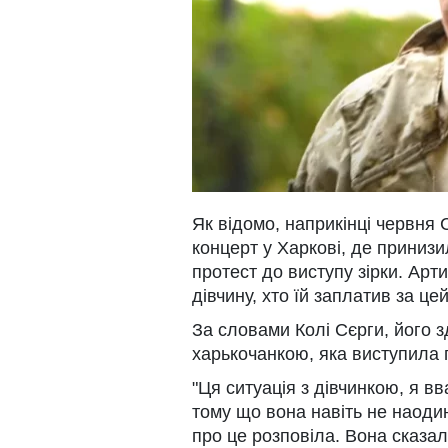
Як відомо, наприкінці червня
концерт у Харкові, де принизи
протест до виступу зірки. Ар
дівчину, хто їй заплатив за це
За словами Колі Сєрги, його 
харькочанкою, яка виступила п
"Ця ситуація з дівчинкою, я в
тому що вона навіть не наодинц
про це розповіла. Вона сказал