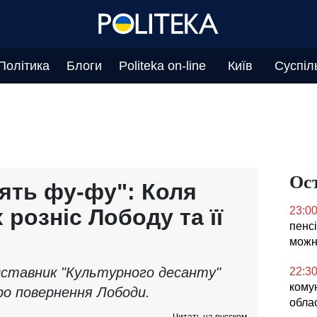
Політика
Блоги
Politeka on-line
Київ
Суспіл
Ос
рять фу-фу": Коля
 розніс Лободу та її
23:0
пенсі
можн
ставник "Культурного десанту"
22:3
кому
ро повернення Лободи.
облас