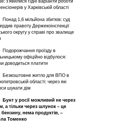
е: з'явилися гідні варіанти роботи
енсіонерів у Харківській області
6
Понад 1,6 мільйона збитків: суд
вердив правоту Держекоінспекції
ького округу у справі про звалище
и
0
Подорожчання проїзду в
ьницькому офіційно відбулося:
ьки доводиться платити
0
Безкоштовне житло для ВПО в
опетровській області: через які
рси шукати дім
0
Бунт у росії можливий не через
м, а тільки через шлунок – це
 бензину, нема продуктів, –
ла Томенко