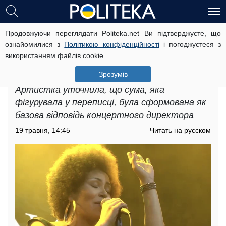
Продовжуючи переглядати Politeka.net Ви підтверджуєте, що
Українська співачка запросила
ознайомилися з
Політикою конфіденційності
і погоджуєтеся з
гонорар 20 тисяч євро за участь у
використанням файлів cookie.
концерті де збирали кошти для ЗСУ:
подробиці скандалу
Зрозумів
Артистка уточнила, що сума, яка
фігурувала у переписці, була сформована як
базова відповідь концертного директора
19 травня, 14:45
Читать на русском