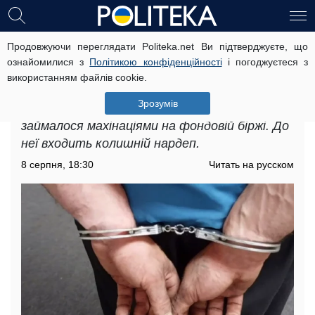
Продовжуючи переглядати Politeka.net Ви підтверджуєте, що
Поліція затримала екс-нардепа: за
ознайомилися з
Політикою конфіденційності
і погоджуєтеся з
що йому загрожує до 15 років
використанням файлів cookie.
в'язниці
Зрозумів
Розкрито злочинне угруповання, яке
займалося махінаціями на фондовій біржі. До
неї входить колишній нардеп.
8 серпня, 18:30
Читать на русском