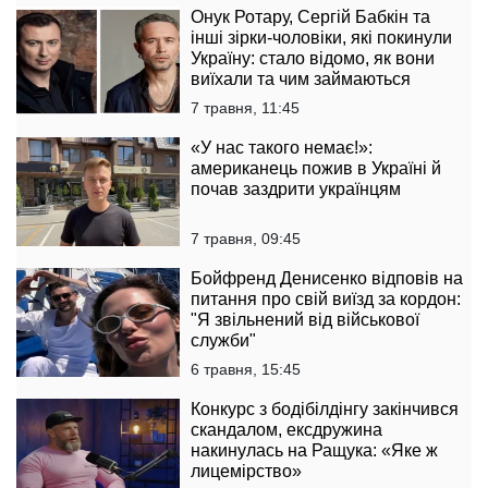
Онук Ротару, Сергій Бабкін та
інші зірки-чоловіки, які покинули
Україну: стало відомо, як вони
виїхали та чим займаються
7 травня, 11:45
«У нас такого немає!»:
американець пожив в Україні й
почав заздрити українцям
7 травня, 09:45
Бойфренд Денисенко відповів на
питання про свій виїзд за кордон:
"Я звільнений від військової
служби"
6 травня, 15:45
Конкурс з бодібілдінгу закінчився
скандалом, ексдружина
накинулась на Ращука: «Яке ж
лицемірство»