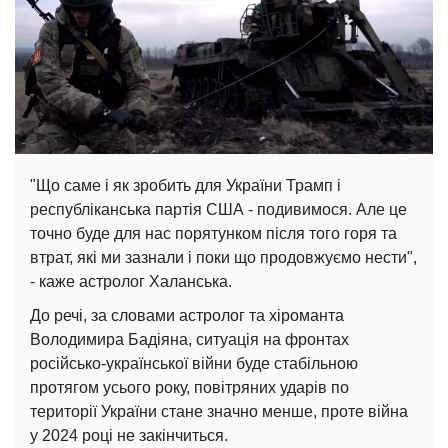
"Що саме і як зробить для України Трамп і
республіканська партія США - подивимося. Але це
точно буде для нас порятунком після того горя та
втрат, які ми зазнали і поки що продовжуємо нести",
- каже астролог Халанська.
До речі, за словами астролог та хіроманта
Володимира Бадіяна, ситуація на фронтах
російсько-української війни буде стабільною
протягом усього року, повітряних ударів по
території України стане значно менше, проте війна
у 2024 році не закінчиться.