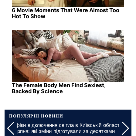
6 Movie Moments That Were Almost Too
Hot To Show
The Female Body Men Find Sexiest,
Backed By Science
ПОПУЛЯРНІ НОВИНИ
а
Миколаївську область закликали підготуватися:
графіки відключення світла на 5 та 6 серпня