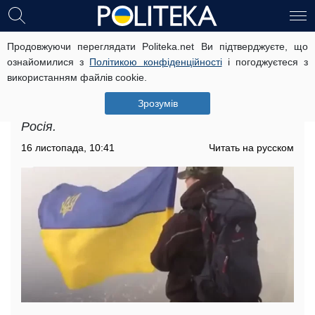
Продовжуючи переглядати Politeka.net Ви підтверджуєте, що
Коли закінчиться війна в Україні:
ознайомилися з
Політикою конфіденційності
і погоджуєтеся з
астрологиня назвала остаточний рік
використанням файлів cookie.
Астролог озвучила остаточний рік, коли
Зрозумів
закінчиться війна в Україні, яку розпочала
Росія.
16 листопада, 10:41
Читать на русском