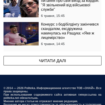
питання про свій виїзд за кордон:
"Я звільнений від військової
служби"
6 травня, 15:45
Конкурс з бодібілдінгу закінчився
скандалом, ексдружина
накинулась на Ращука: «Яке ж
лицемірство»
6 травня, 14:45
ЧИТАТИ ДАЛІ
© 2014 — 2026 Politeka. Информационное агентство ТОВ «ЗНАЙ». Все
права защищены.
При использовании содержимого сайта активная гиперссылка на
politeka.net обязательна.
Мнение автора статьи не отражает мнение редакции.
Редакция не несет ответственности за обоснованность и толкование