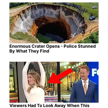
Enormous Crater Opens - Police Stunned
By What They Find
Viewers Had To Look Away When This