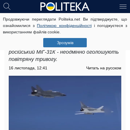
Продовжуючи переглядати Politeka.net Ви підтверджуєте, що
Гіперзвукові ракети "Кинджал", яку
ознайомилися з
Політикою конфіденційності
і погоджуєтеся з
несе МіГ-31К: у чому головна
використанням файлів cookie.
небезпека атак рф
Зрозумів
Українцям відомо, якщо в рф злітає
російський МіГ-31К - неодмінно оголошують
повітряну тривогу.
16 листопада, 12:41
Читать на русском