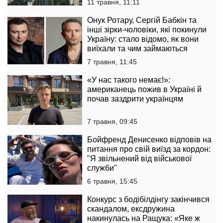
11 травня, 11:11
Онук Ротару, Сергій Бабкін та
інші зірки-чоловіки, які покинули
Україну: стало відомо, як вони
виїхали та чим займаються
7 травня, 11:45
«У нас такого немає!»:
американець пожив в Україні й
почав заздрити українцям
7 травня, 09:45
Бойфренд Денисенко відповів на
питання про свій виїзд за кордон:
"Я звільнений від військової
служби"
6 травня, 15:45
Конкурс з бодібілдінгу закінчився
скандалом, ексдружина
накинулась на Ращука: «Яке ж