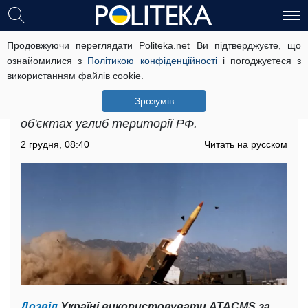
Продовжуючи переглядати Politeka.net Ви підтверджуєте, що
Удари по військових об'єктах Росії:
ознайомилися з
Політикою конфіденційності
і погоджуєтеся з
які можливості західних ракет
використанням файлів cookie.
США, Великобританія та Франція дали
Зрозумів
дозвіл Україні завдавати ударів по військових
об'єктах углиб території РФ.
2 грудня, 08:40
Читать на русском
Дозвіл
Україні використовувати ATACMS за