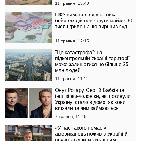
11 травня, 13:40
ПФУ вимагав від учасника
бойових дій повернути майже 30
тисяч гривень: що вирішив суд
11 травня, 12:15
"Це катастрофа": на
підконтрольній Україні території
може залишатися не більше 25
млн людей
11 травня, 11:11
Онук Ротару, Сергій Бабкін та
інші зірки-чоловіки, які покинули
Україну: стало відомо, як вони
виїхали та чим займаються
7 травня, 11:45
«У нас такого немає!»:
американець пожив в Україні й
почав заздрити українцям