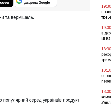
cover
джерела Google
19:3
прави
они та вермішель.
треб
19:0
відк
ВПО 
18:3
реко
трим
18:1
серп
пере
18:0
комун
о популярний серед українців продукт
з'явл