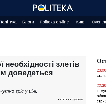
Політика
Блоги
Politeka on-line
Київ
Суспіл
Ос
 необхідності злетів
цям доведеться
23:0
стал
22:3
утно зріс у ціні.
кому
облас
Читать на русском
стриб