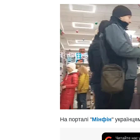
На порталі "
Мінфін
" українця
Читайте нас 