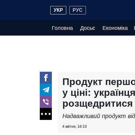
УКР
РУС
Головна
Досьє
Економіка
Продукт першої
у ціні: україн
розщедритися
Надважливий продукт відч
4 квітня, 16:10