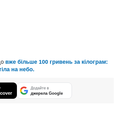
що
вже більше 100 гривень за кілограм:
тіла на небо.
у
Додайте в
cover
джерела Google