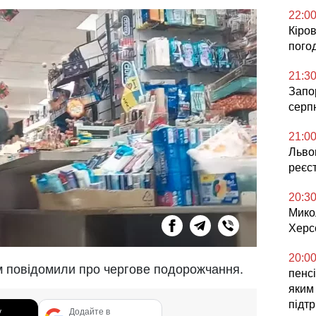
22:0
Кіров
погод
21:3
Запор
серп
21:0
Львов
реєс
20:3
Мико
Херс
20:0
м повідомили про чергове подорожчання.
пенсі
яким
підт
у
Додайте в