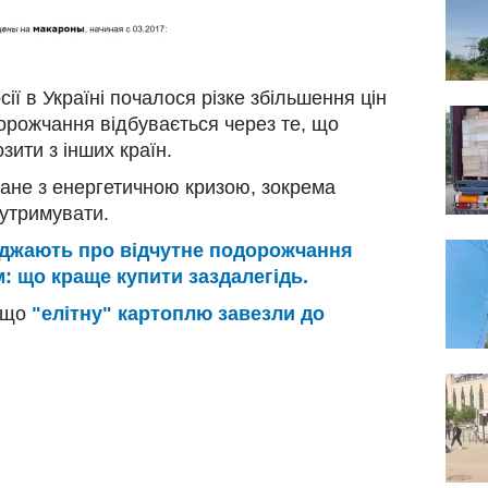
ії в Україні почалося різке збільшення цін
орожчання відбувається через те, що
зити з інших країн.
язане з енергетичною кризою, зокрема
 утримувати.
еджають про відчутне подорожчання
: що краще купити заздалегідь.
, що
"елітну" картоплю завезли до