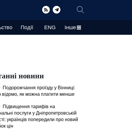
ьство
Події
ENG
Інше
танні новини
0
Подорожчання проїзду у Вінниці:
о відомо, як можна платити менше
0
Підвищення тарифів на
нальні послуги у Дніпропетровській
ті: українців попередили про новий
ок цін