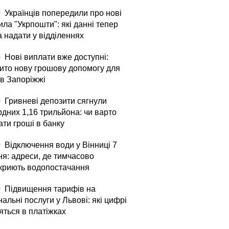
0
Українців попередили про нові
ла "Укрпошти": які данні тепер
а надати у відділеннях
0
Нові виплати вже доступні:
рито нову грошову допомогу для
в Запоріжжі
0
Гривневі депозити сягнули
рдних 1,16 трильйона: чи варто
ати гроші в банку
0
Відключення води у Вінниці 7
ня: адреси, де тимчасово
криють водопостачання
0
Підвищення тарифів на
альні послуги у Львові: які цифрі
яться в платіжках