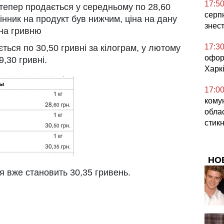
17:5
тепер продається у середньому по 28,60
серпн
цінник на продукт був нижчим, ціна на дану
знес
 на гривню
17:3
ься по 30,50 гривні за кілограм, у лютому
офор
,30 гривні.
Харкі
17:0
кому
облас
стикн
НО
я вже становить 30,35 гривень.