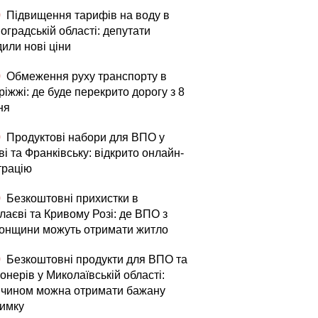
0
Підвищення тарифів на воду в
оградській області: депутати
или нові ціни
0
Обмеження руху транспорту в
іжжі: де буде перекрито дорогу з 8
ня
0
Продуктові набори для ВПО у
і та Франківську: відкрито онлайн-
трацію
0
Безкоштовні прихистки в
лаєві та Кривому Розі: де ВПО з
онщини можуть отримати житло
0
Безкоштовні продукти для ВПО та
онерів у Миколаївській області:
 чином можна отримати бажану
римку