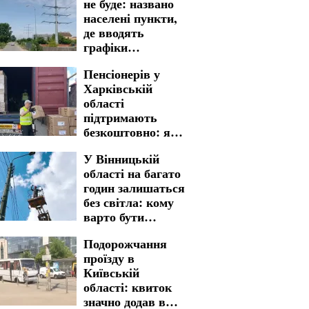
не буде: названо
населені пункти,
де вводять
графіки
відключення
Пенсіонерів у
світла у
Харківській
Кіровоградській
області
області на 7
підтримають
серпня
безкоштовно: яку
гуманітарну
У Вінницькій
допомогу можна
області на багато
отримати
годин залишаться
без світла: кому
варто бути
готовими до
Подорожчання
графіків
проїзду в
відключення на 7
Київській
серпня
області: квиток
значно додав в