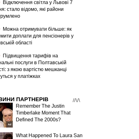
0
Відключення світла у Львові 7
я: стало відомо, які райони
трумлено
0
Можна отримувати більше: як
мити доплати для пенсіонерів у
вській області
0
Підвищення тарифів на
нальні послуги в Полтавській
ті: з якою вартістю мешканці
уться у платіжках
ВИНИ ПАРТНЕРІВ
Remember The Justin
Timberlake Moment That
Defined The 2000s?
What Happened To Laura San